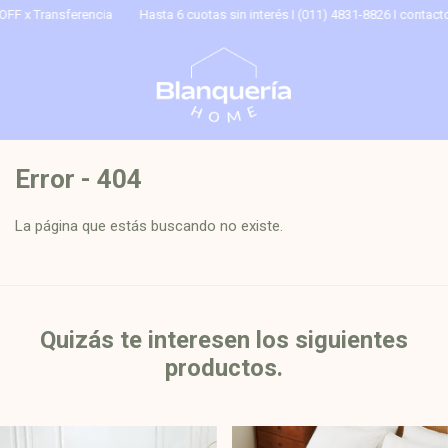
ansferencia
Hasta 6 cuotas sin interés I (011) 4831-8826 I
contacto@blanq
Error - 404
La página que estás buscando no existe.
Quizás te interesen los siguientes
productos.