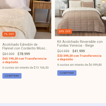
24
%
OFF
7
%
OFF
Kit Acolchado Reversible con
Acolchado Edredón de
Fundas Venecia - Beige
Flannel con Corderito Moscu
$54.999
$41.999
- Natural
$84.999
$78.999
$33.599,20
con
Transferencia
$63.199,20
con
Transferencia
o depósito
o depósito
6
cuotas sin interés de
$6.999,83
6
cuotas sin interés de
$13.166,50
COMPRAR
COMPRAR