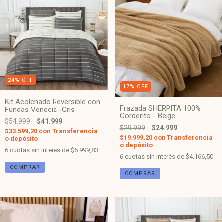
24
%
OFF
17
%
OFF
Kit Acolchado Reversible con
Frazada SHERPITA 100%
Fundas Venecia -Gris
Corderito - Beige
$54.999
$41.999
$29.999
$24.999
$33.599,20
con
Transferencia
$19.999,20
con
Transferencia
o depósito
o depósito
6
cuotas sin interés de
$6.999,83
6
cuotas sin interés de
$4.166,50
COMPRAR
COMPRAR