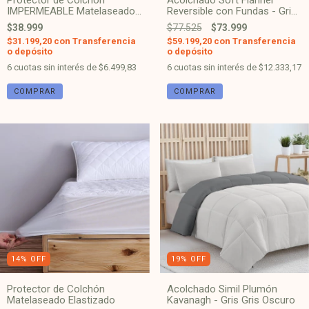
Protector de Colchón
Acolchado Soft Flannel
IMPERMEABLE Matelaseado
Reversible con Fundas - Gris
Elastizado
Claro
$38.999
$77.525
$73.999
$31.199,20
con
Transferencia
$59.199,20
con
Transferencia
o depósito
o depósito
6
cuotas sin interés de
$6.499,83
6
cuotas sin interés de
$12.333,17
COMPRAR
COMPRAR
14
%
OFF
19
%
OFF
Protector de Colchón
Acolchado Simil Plumón
Matelaseado Elastizado
Kavanagh - Gris Gris Oscuro