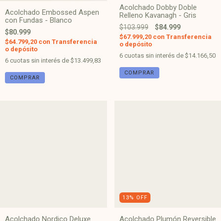
Acolchado Dobby Doble
Acolchado Embossed Aspen
Relleno Kavanagh - Gris
con Fundas - Blanco
$103.999
$84.999
$80.999
$67.999,20
con
Transferencia
$64.799,20
con
Transferencia
o depósito
o depósito
6
cuotas sin interés de
$14.166,50
6
cuotas sin interés de
$13.499,83
COMPRAR
COMPRAR
13
%
OFF
Acolchado Nordico Deluxe
Acolchado Plumón Reversible