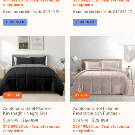
$44.399,20
con
Transferencia
$73.599,20
con
Transferencia
o depósito
o depósito
6
cuotas sin interés de
$9.249,83
6
cuotas sin interés de
$15.333,17
COMPRAR
COMPRAR
19
%
OFF
8
%
OFF
Acolchado Simil Plumón
Acolchado Soft Flannel
Kavanagh - Negro Gris
Reversible con Fundas -
Visón
$69.999
$56.999
$79.999
$73.999
$45.599,20
con
Transferencia
$59.199,20
con
Transferencia
o depósito
o depósito