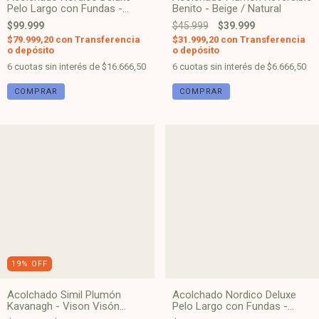
Pelo Largo con Fundas -
Benito - Beige / Natural
Vison
$99.999
$45.999
$39.999
$79.999,20
con
Transferencia
$31.999,20
con
Transferencia
o depósito
o depósito
6
cuotas sin interés de
$16.666,50
6
cuotas sin interés de
$6.666,50
COMPRAR
COMPRAR
19
%
OFF
Acolchado Simil Plumón
Acolchado Nordico Deluxe
Kavanagh - Vison Visón
Pelo Largo con Fundas -
Claro
Arena