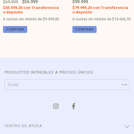
$69.999
$56.999
$99.999
$45.599,20
con
Transferencia
$79.999,20
con
Transferencia
o depósito
o depósito
6
cuotas sin interés de
$9.499,83
6
cuotas sin interés de
$16.666,50
COMPRAR
COMPRAR
PRODUCTOS INCREIBLES A PRECIOS ÚNICOS
CENTRO DE AYUDA