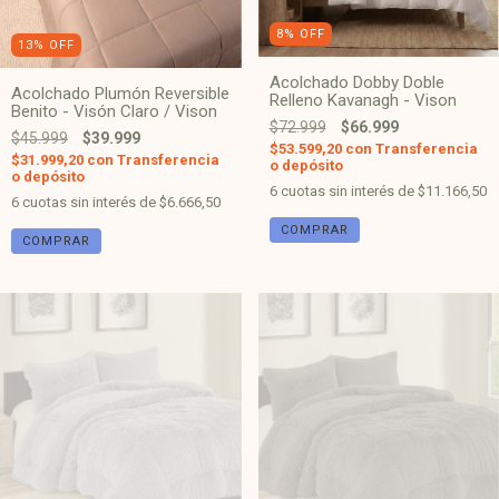
8
%
OFF
13
%
OFF
Acolchado Dobby Doble
Acolchado Plumón Reversible
Relleno Kavanagh - Vison
Benito - Visón Claro / Vison
$72.999
$66.999
$45.999
$39.999
$53.599,20
con
Transferencia
$31.999,20
con
Transferencia
o depósito
o depósito
6
cuotas sin interés de
$11.166,50
6
cuotas sin interés de
$6.666,50
COMPRAR
COMPRAR