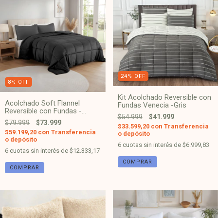
24
%
OFF
8
%
OFF
Kit Acolchado Reversible con
Acolchado Soft Flannel
Fundas Venecia -Gris
Reversible con Fundas -
$54.999
$41.999
Negro
$79.999
$73.999
$33.599,20
con
Transferencia
$59.199,20
con
Transferencia
o depósito
o depósito
6
cuotas sin interés de
$6.999,83
6
cuotas sin interés de
$12.333,17
COMPRAR
COMPRAR