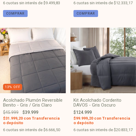
6
cuotas sin interés de
$9.499,83
6
cuotas sin interés de
$12.333,17
COMPRAR
COMPRAR
13
%
OFF
Acolchado Plumón Reversible
Kit Acolchado Corderito
Benito - Gris / Gris Claro
DAVOS - Gris Oscuro
$45.999
$39.999
$124.999
$31.999,20
con
Transferencia
$99.999,20
con
Transferencia
o depósito
o depósito
6
cuotas sin interés de
$6.666,50
6
cuotas sin interés de
$20.833,17