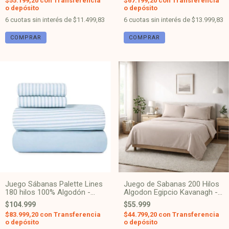
$55.199,20
con
Transferencia
$67.199,20
con
Transferencia
o depósito
o depósito
6
cuotas sin interés de
$11.499,83
6
cuotas sin interés de
$13.999,83
COMPRAR
COMPRAR
Juego Sábanas Palette Lines
Juego de Sabanas 200 Hilos
180 hilos 100% Algodón -
Algodon Egipcio Kavanagh -
Celeste
Vison
$104.999
$55.999
$83.999,20
con
Transferencia
$44.799,20
con
Transferencia
o depósito
o depósito