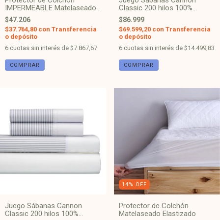
Protector de Colchón
Juego Sábanas Cannon
IMPERMEABLE Matelaseado
Classic 200 hilos 100%
Elastizado
Algodón - Beige 9211
$47.206
$86.999
$37.764,80
con
Transferencia
$69.599,20
con
Transferencia
o depósito
o depósito
6
cuotas sin interés de
$7.867,67
6
cuotas sin interés de
$14.499,83
COMPRAR
COMPRAR
14
%
OFF
Juego Sábanas Cannon
Protector de Colchón
Classic 200 hilos 100%
Matelaseado Elastizado