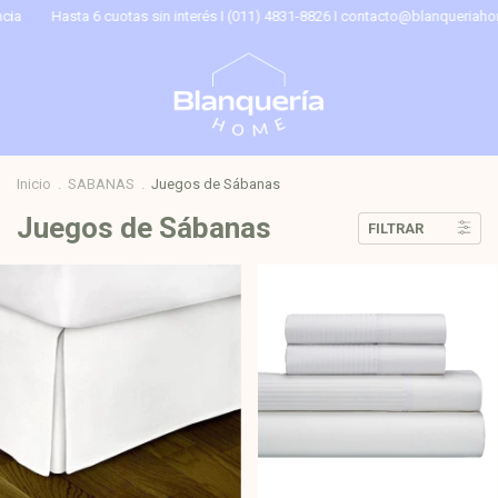
sta 6 cuotas sin interés I (011) 4831-8826 I
contacto@blanqueriahome.com
I 
Inicio
.
SABANAS
.
Juegos de Sábanas
Juegos de Sábanas
FILTRAR