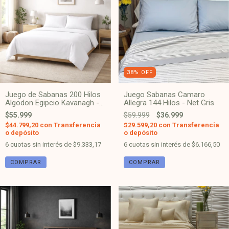
38
%
OFF
Juego de Sabanas 200 Hilos
Juego Sabanas Camaro
Algodon Egipcio Kavanagh -
Allegra 144 Hilos - Net Gris
Blanco
$55.999
$59.999
$36.999
$44.799,20
con
Transferencia
$29.599,20
con
Transferencia
o depósito
o depósito
6
cuotas sin interés de
$9.333,17
6
cuotas sin interés de
$6.166,50
COMPRAR
COMPRAR