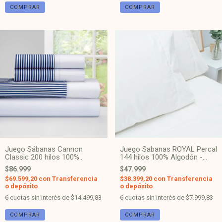
COMPRAR
COMPRAR
Juego Sabanas ROYAL Percal
Juego Sábanas Cannon
144 hilos 100% Algodón -
Classic 200 hilos 100%
Blanco
Algodón - Azul 9213
$47.999
$86.999
$38.399,20
con
Transferencia
$69.599,20
con
Transferencia
o depósito
o depósito
6
cuotas sin interés de
$7.999,83
6
cuotas sin interés de
$14.499,83
COMPRAR
COMPRAR