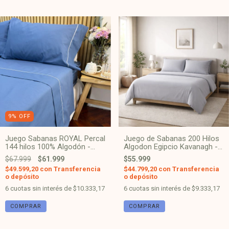
9
%
OFF
Juego Sabanas ROYAL Percal
Juego de Sabanas 200 Hilos
144 hilos 100% Algodón -
Algodon Egipcio Kavanagh -
Azul
Gris Claro
$67.999
$61.999
$55.999
$49.599,20
con
Transferencia
$44.799,20
con
Transferencia
o depósito
o depósito
6
cuotas sin interés de
$10.333,17
6
cuotas sin interés de
$9.333,17
COMPRAR
COMPRAR