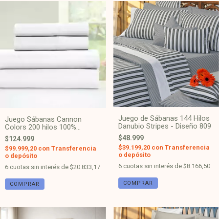
Juego de Sábanas 144 Hilos
Juego Sábanas Cannon
Danubio Stripes - Diseño 809
Colors 200 hilos 100%
Algodón - Blanco 9149
$48.999
$124.999
$39.199,20
con
Transferencia
$99.999,20
con
Transferencia
o depósito
o depósito
6
cuotas sin interés de
$8.166,50
6
cuotas sin interés de
$20.833,17
COMPRAR
COMPRAR