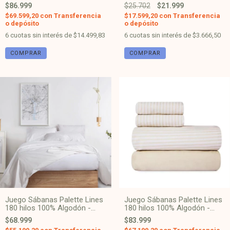
Algodón - Gris 9214
$86.999
$25.702
$21.999
$69.599,20
con
Transferencia
$17.599,20
con
Transferencia
o depósito
o depósito
6
cuotas sin interés de
$14.499,83
6
cuotas sin interés de
$3.666,50
COMPRAR
COMPRAR
Juego Sábanas Palette Lines
Juego Sábanas Palette Lines
180 hilos 100% Algodón -
180 hilos 100% Algodón -
Blanco
Beige
$68.999
$83.999