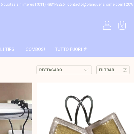
interés I (011) 4831-8826 I
contacto@blanqueriahome.com
I 20% OFF x Trans
0
LI TIPS!
COMBOS!
TUTTO FUORI 🍕
FILTRAR