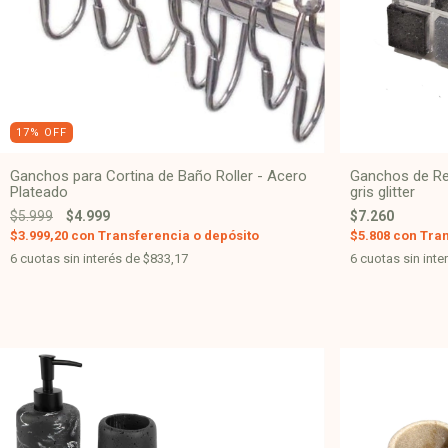
17
%
OFF
Ganchos para Cortina de Baño Roller - Acero
Ganchos de Res
Plateado
gris glitter
$5.999
$4.999
$7.260
$3.999,20
con
Transferencia o depósito
$5.808
con
Tran
6
cuotas sin interés de
$833,17
6
cuotas sin inte