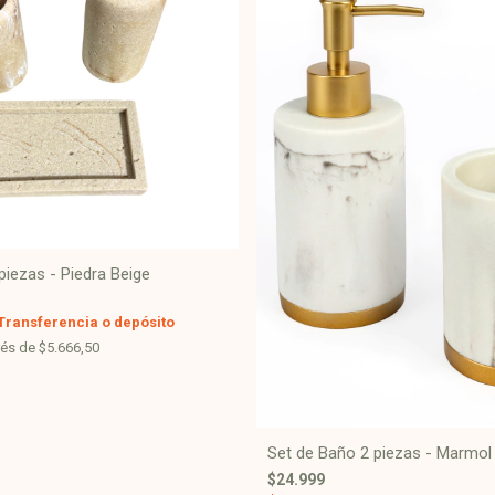
piezas - Piedra Beige
Transferencia o depósito
rés de
$5.666,50
Set de Baño 2 piezas - Marmol 
$24.999