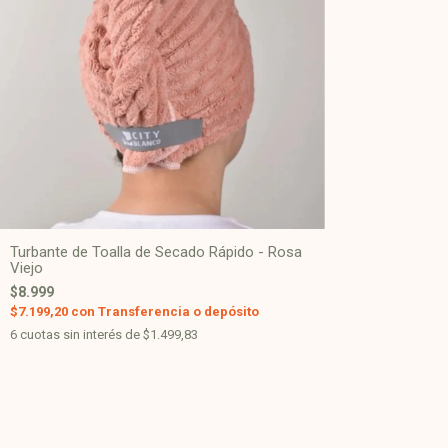
Turbante de Toalla de Secado Rápido - Rosa
Viejo
$8.999
$7.199,20
con
Transferencia o depósito
6
cuotas sin interés de
$1.499,83