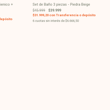
gienico +
Set de Baño 3 piezas - Piedra Beige
$45.999
$39.999
$31.999,20
con
Transferencia o depósito
depósito
6
cuotas sin interés de
$6.666,50