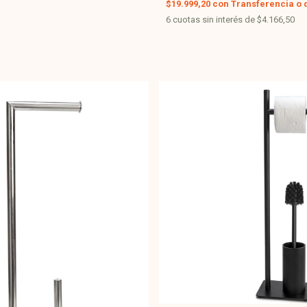
$19.999,20
con
Transferencia o 
6
cuotas sin interés de
$4.166,50