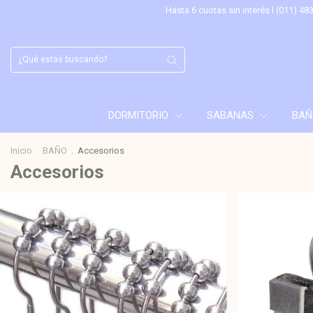
Hasta 6 cuotas sin interés I (011) 4831-8826 I
con
DORMITORIO
SABANAS
BA
Inicio
.
BAÑO
.
Accesorios
Accesorios