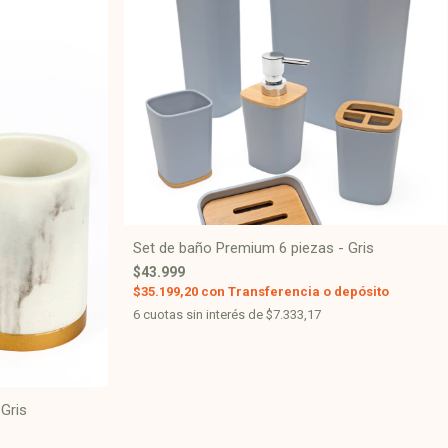
Set de baño Premium 6 piezas - Gris
$43.999
$35.199,20
con
Transferencia o depósito
6
cuotas sin interés de
$7.333,17
Gris