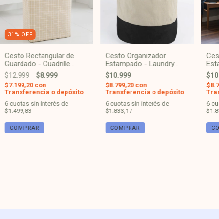
31
%
OFF
Cesto Rectangular de
Cesto Organizador
Ces
Guardado - Cuadrille
Estampado - Laundry
Est
Blanco
Beige
Neg
$12.999
$8.999
$10.999
$10
$7.199,20
con
$8.799,20
con
$8.
Transferencia o depósito
Transferencia o depósito
Tra
6
cuotas sin interés de
6
cuotas sin interés de
6
cu
$1.499,83
$1.833,17
$1.8