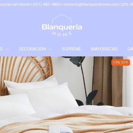
I (011) 4831-8826 I
contacto@blanqueriahome.com
I 20% OFF x Transferencia
ÑO
DECORACIÓN
SUPREME
MAYORISTAS
DA
13
%
OFF