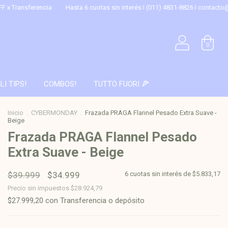
Hasta 6 cuotas sin interés I (011) 4831-8826 I
contacto@blanqueriahome.
0
LI TIPS!
COMBOS!
TUTTO FUORI 🍕
Inicio
.
CYBERMONDAY
.
Frazada PRAGA Flannel Pesado Extra Suave -
Beige
Frazada PRAGA Flannel Pesado
Extra Suave - Beige
$39.999
$34.999
6
cuotas sin interés de
$5.833,17
Precio sin impuestos
$28.924,79
$27.999,20
con
Transferencia o depósito