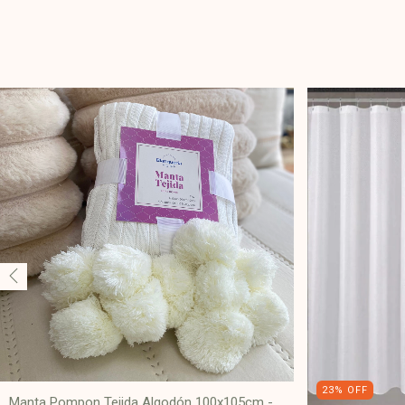
23
%
OFF
Manta Pompon Tejida Algodón 100x105cm -