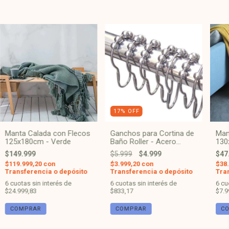
17
%
OFF
Manta Calada con Flecos
Ganchos para Cortina de
Man
125x180cm - Verde
Baño Roller - Acero
130
Plateado
$149.999
$5.999
$4.999
$47
$119.999,20
con
$3.999,20
con
$38
Transferencia o depósito
Transferencia o depósito
Tra
6
cuotas sin interés de
6
cuotas sin interés de
6
cu
$24.999,83
$833,17
$7.9
COMPRAR