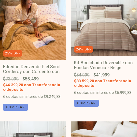
24
%
OFF
25
%
OFF
Kit Acolchado Reversible con
Edredón Denver de Piel Simil
Fundas Venecia - Beige
Corderoy con Corderito con
$54.999
$41.999
Fundas - Beige
$73.999
$55.499
$33.599,20
con
Transferencia
$44.399,20
con
Transferencia
o depósito
o depósito
6
cuotas sin interés de
$6.999,83
6
cuotas sin interés de
$9.249,83
COMPRAR
COMPRAR