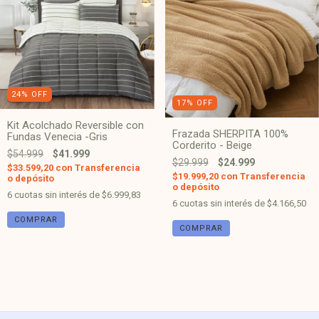
24
%
OFF
17
%
OFF
Kit Acolchado Reversible con
Frazada SHERPITA 100%
Fundas Venecia -Gris
Corderito - Beige
$54.999
$41.999
$29.999
$24.999
$33.599,20
con
Transferencia
$19.999,20
con
Transferencia
o depósito
o depósito
6
cuotas sin interés de
$6.999,83
6
cuotas sin interés de
$4.166,50
COMPRAR
COMPRAR