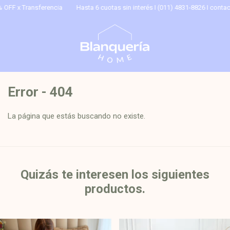
Transferencia
Hasta 6 cuotas sin interés I (011) 4831-8826 I
contacto@bla
Error - 404
La página que estás buscando no existe.
Quizás te interesen los siguientes
productos.