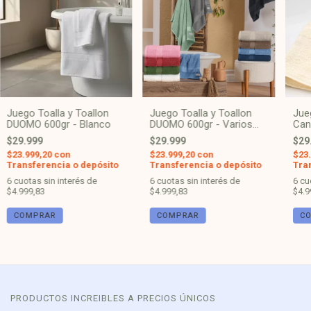
Juego Toalla y Toallon
Juego Toalla y Toallon
Jue
DUOMO 600gr - Blanco
DUOMO 600gr - Varios
Can
Colores.
520g
$29.999
$29.999
$29
$23.999,20
con
$23.999,20
con
$23
Transferencia o depósito
Transferencia o depósito
Tra
6
cuotas sin interés de
6
cuotas sin interés de
6
cu
$4.999,83
$4.999,83
$4.9
COMPRAR
PRODUCTOS INCREIBLES A PRECIOS ÚNICOS