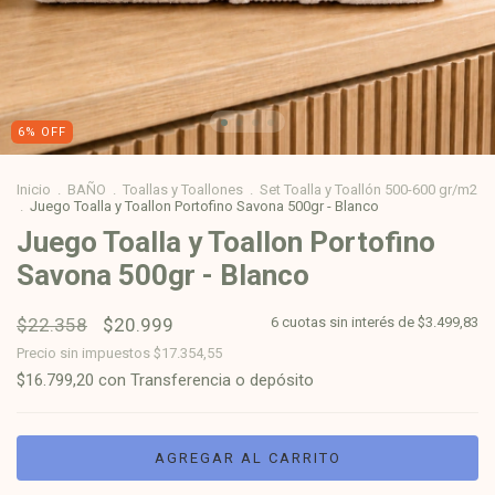
6
%
OFF
Inicio
.
BAÑO
.
Toallas y Toallones
.
Set Toalla y Toallón 500-600 gr/m2
.
Juego Toalla y Toallon Portofino Savona 500gr - Blanco
Juego Toalla y Toallon Portofino
Savona 500gr - Blanco
$22.358
$20.999
6
cuotas sin interés de
$3.499,83
Precio sin impuestos
$17.354,55
$16.799,20
con
Transferencia o depósito