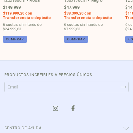
125x180cm - Rosa
130x170cm - Negro
125
$149.999
$47.999
$14
$119.999,20
con
$38.399,20
con
$11
Transferencia o depósito
Transferencia o depósito
Tra
6
cuotas sin interés de
6
cuotas sin interés de
6
cu
$24.999,83
$7.999,83
$24.
PRODUCTOS INCREIBLES A PRECIOS ÚNICOS
CENTRO DE AYUDA