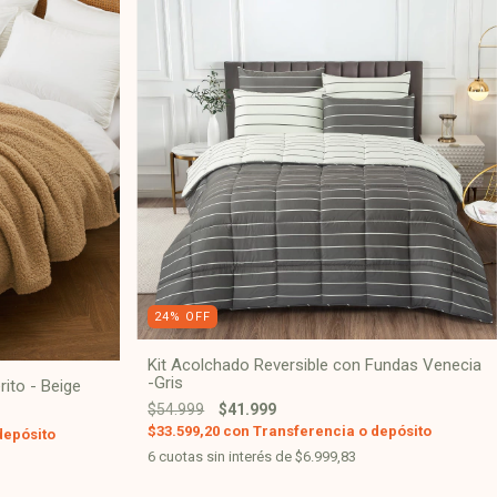
24
%
OFF
Kit Acolchado Reversible con Fundas Venecia
-Gris
ito - Beige
$54.999
$41.999
$33.599,20
con
Transferencia o depósito
depósito
6
cuotas sin interés de
$6.999,83