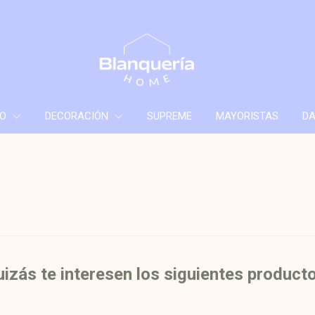
ÑO
DECORACIÓN
SUPREME
MAYORISTAS
DA
izás te interesen los siguientes product