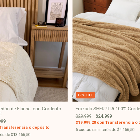
17
%
OFF
dón de Flannel con Corderito
Frazada SHERPITA 100% Corder
al
$29.999
$24.999
999
$19.999,20
con
Transferencia o 
Transferencia o depósito
6
cuotas sin interés de
$4.166,50
rés de
$13.166,50