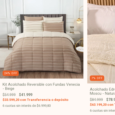
24
%
OFF
7
%
OFF
Kit Acolchado Reversible con Fundas Venecia
- Beige
Acolchado Edre
Moscu - Natur
$54.999
$41.999
$84.999
$78.
$33.599,20
con
Transferencia o depósito
$63.199,20
con
6
cuotas sin interés de
$6.999,83
6
cuotas sin inte