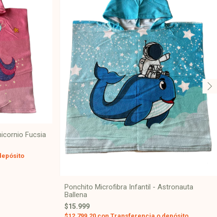
nicornio Fucsia
depósito
Ponchito Microfibra Infantil - Astronauta
Ballena
$15.999
$12.799,20
con
Transferencia o depósito