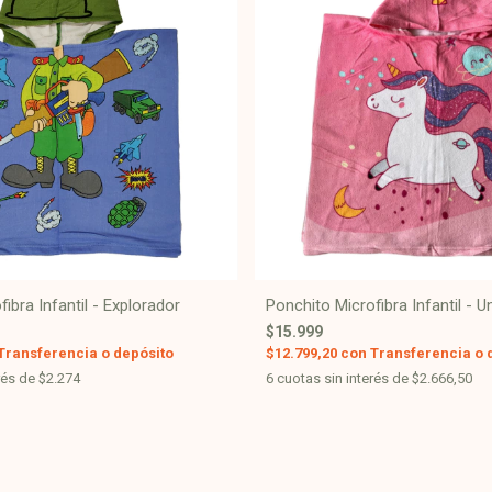
ibra Infantil - Explorador
Ponchito Microfibra Infantil - U
$15.999
Transferencia o depósito
$12.799,20
con
Transferencia o 
rés de
$2.274
6
cuotas sin interés de
$2.666,50