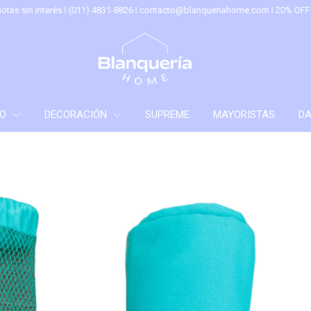
nterés I (011) 4831-8826 I
contacto@blanqueriahome.com
I 20% OFF x Transf
ÑO
DECORACIÓN
SUPREME
MAYORISTAS
DA