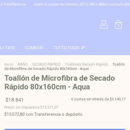
erencia
Hasta 6 cuotas sin interés I (011) 4831-8826 I
contacto@blanqueri
0
LI TIPS!
COMBOS!
TUTTO FUORI 🍕
Inicio
.
BAÑO
.
SECADO RÁPIDO
.
Toallones Secado Rápido
.
Toallón
de Microfibra de Secado Rápido 80x160cm - Aqua
Toallón de Microfibra de Secado
Rápido 80x160cm - Aqua
$18.841
6
cuotas sin interés de
$3.140,17
Precio sin impuestos
$15.571,07
$15.072,80
con
Transferencia o depósito