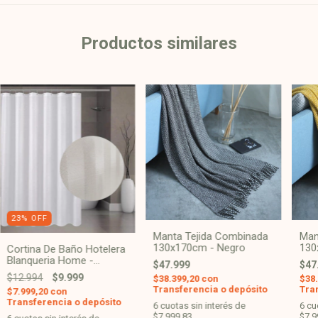
Productos similares
23
%
OFF
Manta Tejida Combinada
Man
130x170cm - Negro
130
Cortina De Baño Hotelera
Blanqueria Home -
$47.999
$47
Blanco Rayas
$12.994
$9.999
$38.399,20
con
$38
Transferencia o depósito
Tra
$7.999,20
con
Transferencia o depósito
6
cuotas sin interés de
6
cu
$7.999,83
$7.9